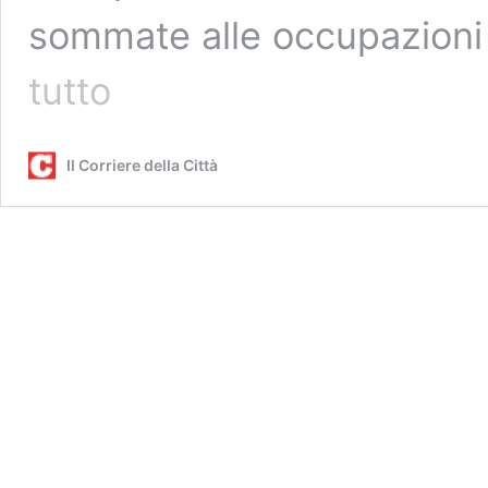
sommate alle occupazioni 
MagicLand
tutto
a
Valmontone
assume
Il Corriere della Città
300
persone:
requisiti
e
come
fare
domanda