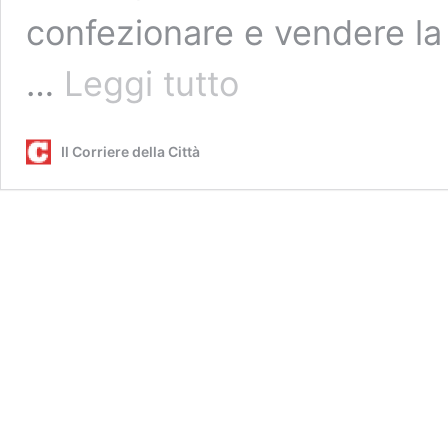
confezionare e vendere la d
Acilia,
…
Leggi tutto
famiglia
‘stupefacente’,
spaccio
Il Corriere della Città
di
droga
in
casa:
padre,
madre
e
figlio
in
carcere