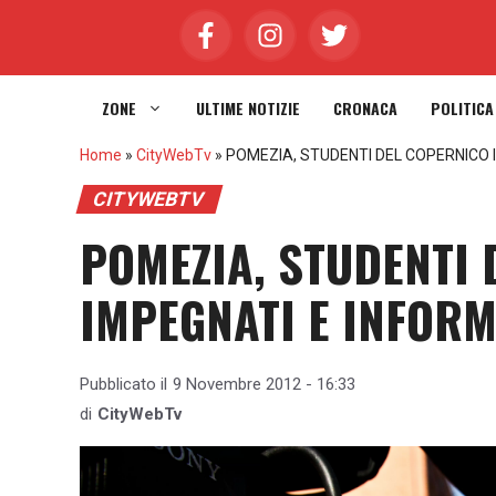
Vai
al
contenuto
ZONE
ULTIME NOTIZIE
CRONACA
POLITICA
Home
»
CityWebTv
»
POMEZIA, STUDENTI DEL COPERNICO I
CITYWEBTV
POMEZIA, STUDENTI
IMPEGNATI E INFORM
Pubblicato il
9 Novembre 2012 - 16:33
di
CityWebTv