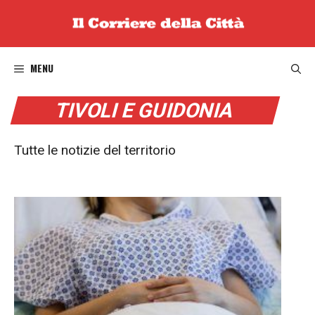
Vai
al
contenuto
MENU
TIVOLI E GUIDONIA
Tutte le notizie del territorio