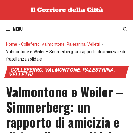
Vai
al
contenuto
MENU
Home
»
Colleferro, Valmontone, Palestrina, Velletri
»
Valmontone e Weiler – Simmerberg: un rapporto di amicizia e di
fratellanza solidale
COLLEFERRO, VALMONTONE, PALESTRINA,
VELLETRI
Valmontone e Weiler –
Simmerberg: un
rapporto di amicizia e