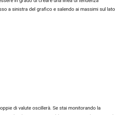
ssere in grado di creare una linea di tendenza
so a sinistra del grafico e salendo ai massimi sul lato
coppie di valute oscillerà. Se stai monitorando la