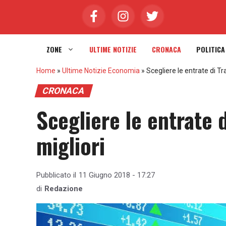
Vai
al
contenuto
ZONE
ULTIME NOTIZIE
CRONACA
POLITICA
Home
»
Ultime Notizie Economia
»
Scegliere le entrate di T
CRONACA
Scegliere le entrate 
migliori
Pubblicato il
11 Giugno 2018 - 17:27
di
Redazione