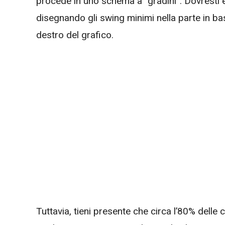
procede in uno schema a “gradini”. Dovresti e
disegnando gli swing minimi nella parte in bas
destro del grafico.
Tuttavia, tieni presente che circa l’80% delle 