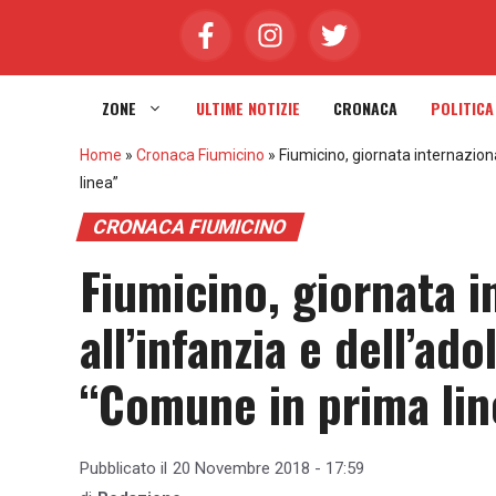
Vai
al
contenuto
ZONE
ULTIME NOTIZIE
CRONACA
POLITICA
Home
»
Cronaca Fiumicino
»
Fiumicino, giornata internaziona
linea”
CRONACA FIUMICINO
Fiumicino, giornata in
all’infanzia e dell’ad
“Comune in prima lin
Pubblicato il
20 Novembre 2018 - 17:59