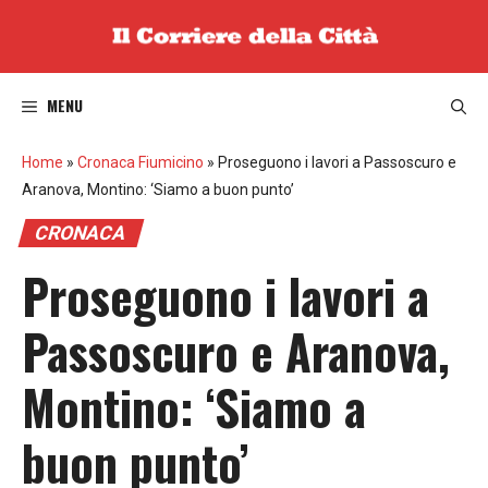
Vai
al
contenuto
MENU
Home
»
Cronaca Fiumicino
»
Proseguono i lavori a Passoscuro e
Aranova, Montino: ‘Siamo a buon punto’
CRONACA
Proseguono i lavori a
Passoscuro e Aranova,
Montino: ‘Siamo a
buon punto’