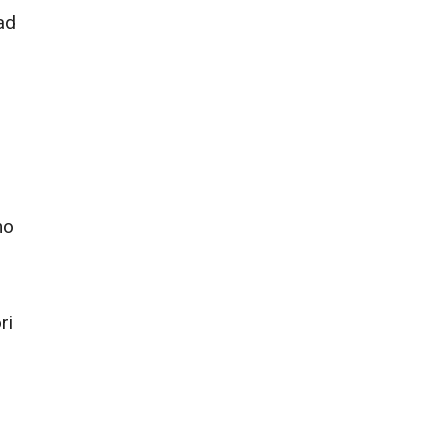
 ad
mo
ri