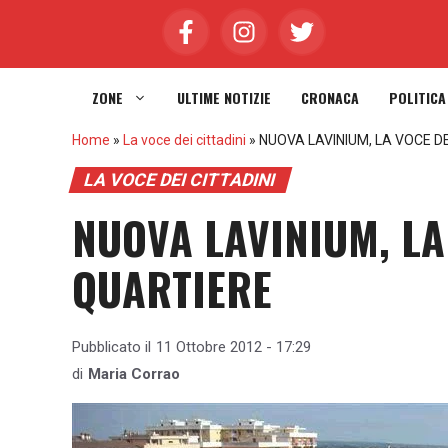
Vai
al
contenuto
ZONE
ULTIME NOTIZIE
CRONACA
POLITICA
Home
»
La voce dei cittadini
»
NUOVA LAVINIUM, LA VOCE D
LA VOCE DEI CITTADINI
NUOVA LAVINIUM, LA
QUARTIERE
Pubblicato il
11 Ottobre 2012 - 17:29
di
Maria Corrao