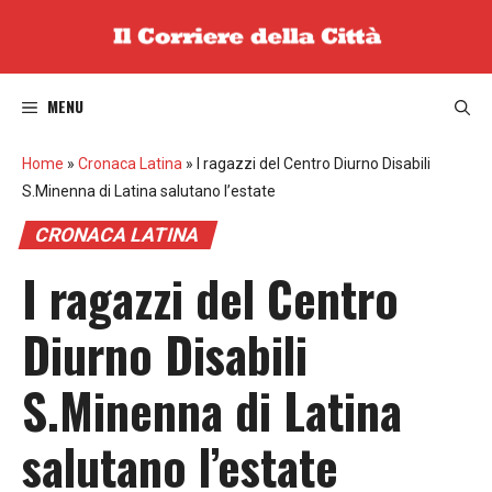
Vai
al
contenuto
MENU
Home
»
Cronaca Latina
»
I ragazzi del Centro Diurno Disabili
S.Minenna di Latina salutano l’estate
CRONACA LATINA
I ragazzi del Centro
Diurno Disabili
S.Minenna di Latina
salutano l’estate