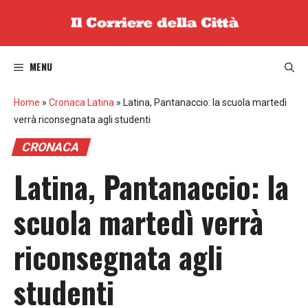
Vai
al
contenuto
MENU
Home
»
Cronaca Latina
»
Latina, Pantanaccio: la scuola martedì
verrà riconsegnata agli studenti
CRONACA
Latina, Pantanaccio: la
scuola martedì verrà
riconsegnata agli
studenti