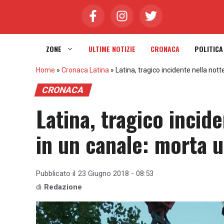
Vai
al
contenuto
ZONE
ULTIME NOTIZIE
CRONACA
POLITICA
Home
»
Cronaca Latina
»
Latina, tragico incidente nella not
CRONACA
Latina, tragico incid
in un canale: morta un
Pubblicato il
23 Giugno 2018 - 08:53
di
Redazione