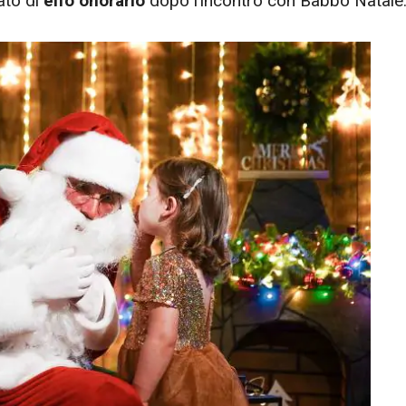
ato di
elfo onorario
dopo l’incontro con Babbo Natale