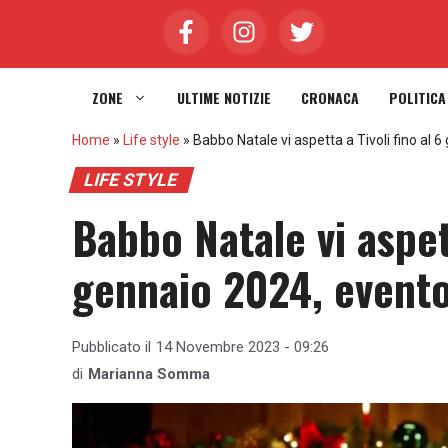
Vai
al
contenuto
ZONE
ULTIME NOTIZIE
CRONACA
POLITICA
Home
»
Life style
»
Babbo Natale vi aspetta a Tivoli fino al 6
LIFE STYLE
Babbo Natale vi aspett
gennaio 2024, evento 
Pubblicato il
14 Novembre 2023 - 09:26
di
Marianna Somma