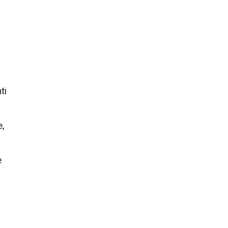
ti
e,
e