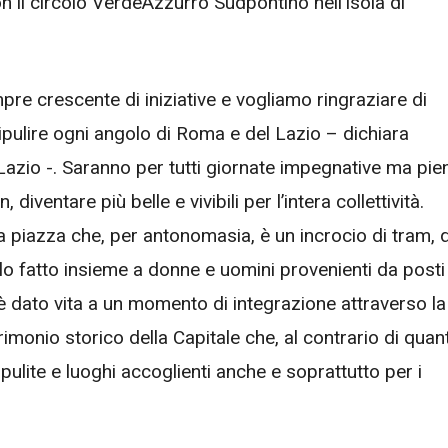
n il circolo VerdeAzzurro Sudpontino nell’Isola di
re crescente di iniziative e vogliamo ringraziare di
 ripulire ogni angolo di Roma e del Lazio – dichiara
azio -. Saranno per tutti giornate impegnative ma pie
iventare più belle e vivibili per l’intera collettività.
a piazza che, per antonomasia, è un incrocio di tram, d
rlo fatto insieme a donne e uomini provenienti da posti
 è dato vita a un momento di integrazione attraverso la
rimonio storico della Capitale che, al contrario di quan
ulite e luoghi accoglienti anche e soprattutto per i