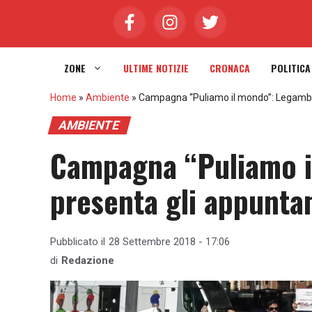
Vai
al
contenuto
ZONE
ULTIME NOTIZIE
CRONACA
POLITICA
Home
»
Ambiente
»
Campagna “Puliamo il mondo”: Legambi
AMBIENTE
Campagna “Puliamo i
presenta gli appunta
Pubblicato il
28 Settembre 2018 - 17:06
di
Redazione