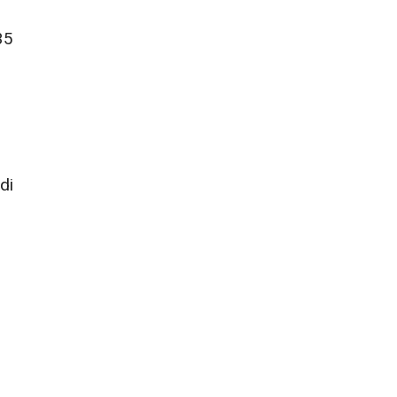
35
 di