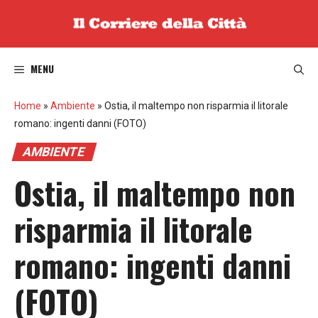
Vai
al
contenuto
MENU
Home
»
Ambiente
»
Ostia, il maltempo non risparmia il litorale
romano: ingenti danni (FOTO)
AMBIENTE
Ostia, il maltempo non
risparmia il litorale
romano: ingenti danni
(FOTO)