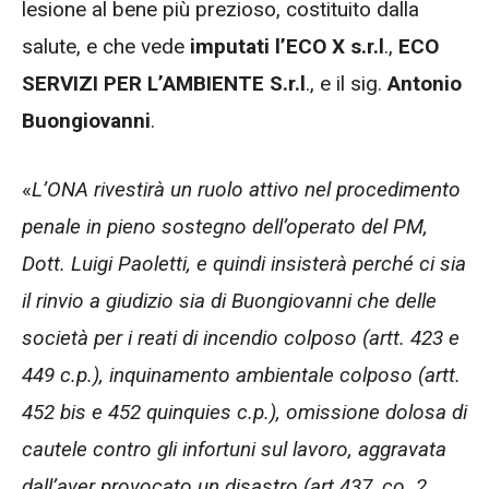
lesione al bene più prezioso, costituito dalla
salute, e che vede
imputati l’ECO X s.r.l
.,
ECO
SERVIZI PER L’AMBIENTE S.r.l
., e il sig.
Antonio
Buongiovanni
.
«
L’ONA rivestirà un ruolo attivo nel procedimento
penale in pieno sostegno dell’operato del PM,
Dott. Luigi Paoletti, e quindi insisterà perché ci sia
il rinvio a giudizio sia di Buongiovanni che delle
società per i reati di incendio colposo (artt. 423 e
449 c.p.), inquinamento ambientale colposo (artt.
452 bis e 452 quinquies c.p.), omissione dolosa di
cautele contro gli infortuni sul lavoro, aggravata
dall’aver provocato un disastro (art 437, co. 2,