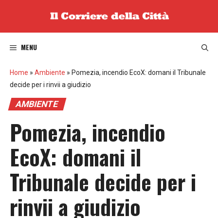
Vai
al
contenuto
MENU
Home
»
Ambiente
»
Pomezia, incendio EcoX: domani il Tribunale
decide per i rinvii a giudizio
AMBIENTE
Pomezia, incendio
EcoX: domani il
Tribunale decide per i
rinvii a giudizio