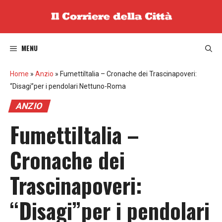
Vai
al
contenuto
MENU
Home
»
Anzio
»
FumettiItalia – Cronache dei Trascinapoveri:
“Disagi”per i pendolari Nettuno-Roma
ANZIO
FumettiItalia –
Cronache dei
Trascinapoveri:
“Disagi”per i pendolari