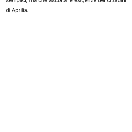
semplici, ma che ascolta le esigenze dei cittadini
di Aprilia.