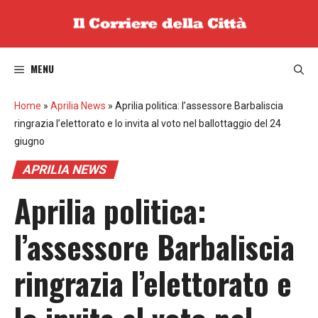
Vai
al
contenuto
MENU
Home
»
Aprilia News
»
Aprilia politica: l’assessore Barbaliscia
ringrazia l’elettorato e lo invita al voto nel ballottaggio del 24
giugno
APRILIA NEWS
Aprilia politica:
l’assessore Barbaliscia
ringrazia l’elettorato e