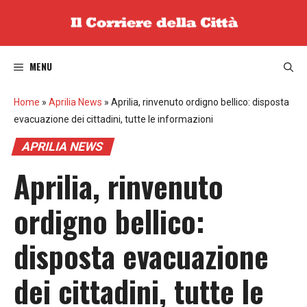
Vai
al
contenuto
MENU
Home
»
Aprilia News
»
Aprilia, rinvenuto ordigno bellico: disposta
evacuazione dei cittadini, tutte le informazioni
APRILIA NEWS
Aprilia, rinvenuto
ordigno bellico:
disposta evacuazione
dei cittadini, tutte le