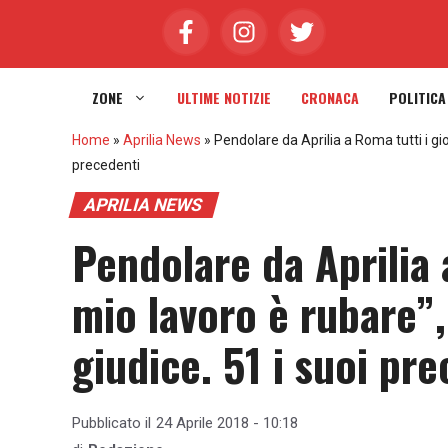
Vai
al
contenuto
ZONE
ULTIME NOTIZIE
CRONACA
POLITICA
Home
»
Aprilia News
»
Pendolare da Aprilia a Roma tutti i gior
precedenti
APRILIA NEWS
Pendolare da Aprilia a
mio lavoro è rubare”,
giudice. 51 i suoi pr
Pubblicato il
24 Aprile 2018 - 10:18