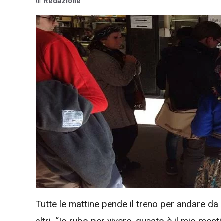
di
Redazione
Tutte le mattine pende il treno per andare da 
altri. “Io rubo per vivere, questo è il mio mesti