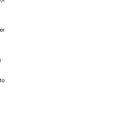
er
i
to