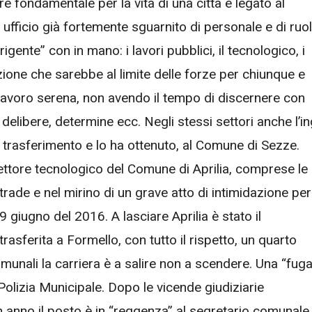
re fondamentale per la vita di una città e legato al
 ufficio già fortemente sguarnito di personale e di ruol
rigente” con in mano: i lavori pubblici, il tecnologico, i
azione che sarebbe al limite delle forze per chiunque e
lavoro serena, non avendo il tempo di discernere con
elibere, determine ecc. Negli stessi settori anche l’in
trasferimento e lo ha ottenuto, al Comune di Sezze.
l settore tecnologico del Comune di Aprilia, comprese le
rade e nel mirino di un grave atto di intimidazione per 
9 giugno del 2016. A lasciare Aprilia è stato il
asferita a Formello, con tutto il rispetto, un quarto
omunali la carriera è a salire non a scendere. Una “fuga
Polizia Municipale. Dopo le vicende giudiziarie
 anno il posto è in “reggenza” al segretario comunale (