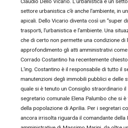
Claudio Dello Vicario. L’urbanistica è un setto
settore urbanistica c’è anche l’ambiente, in un
apicali. Dello Vicario diventa così un “super di
trasporti, l’urbanistica e l’ambiente. Una situ
che di certo non permette una condizione di 
approfondimento gli atti amministrativi come d
Corrado Costantino ha recentemente chiesto 
L’ing. Costantino è il responsabile di tutto i
manutenzioni degli immobili pubblici e delle st
quale si è tenuto un Consiglio straordinario il 
segretario comunale Elena Palumbo che si è tr
della popolazione di Aprilia. Per i segretari c
ancora irrisolta riguarda il comandante della 
amministrative di Massimo Marini, da oltre un