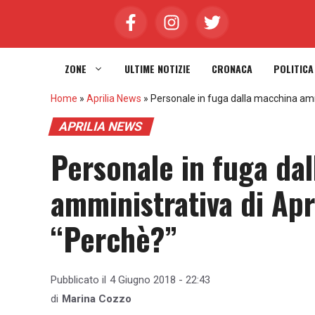
Vai
al
contenuto
ZONE
ULTIME NOTIZIE
CRONACA
POLITICA
Home
»
Aprilia News
»
Personale in fuga dalla macchina ammi
APRILIA NEWS
Personale in fuga da
amministrativa di Apri
“Perchè?”
Pubblicato il
4 Giugno 2018 - 22:43
di
Marina Cozzo