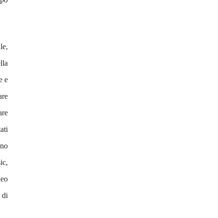
le,
lla
e e
are
are
ati
ano
ic,
deo
 di