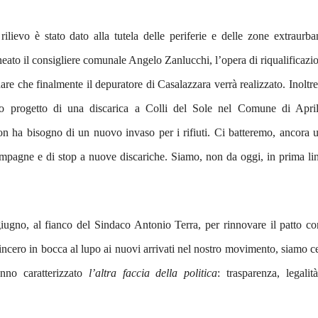
ilievo è stato dato alla tutela delle periferie e delle zone extraurba
neato il consigliere comunale Angelo Zanlucchi, l’opera di riqualificazi
re che finalmente il depuratore di Casalazzara verrà realizzato. Inoltre
o progetto di una discarica a Colli del Sole nel Comune di April
on ha bisogno di un nuovo invaso per i rifiuti. Ci batteremo, ancora 
campagne e di stop a nuove discariche. Siamo, non da oggi, in prima li
iugno, al fianco del Sindaco Antonio Terra, per rinnovare il patto co
ncero in bocca al lupo ai nuovi arrivati nel nostro movimento, siamo ce
nno caratterizzato
l’altra faccia della politica
: trasparenza, legalit