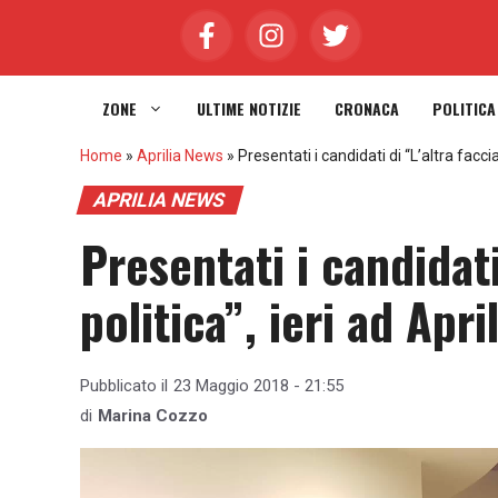
Vai
al
contenuto
ZONE
ULTIME NOTIZIE
CRONACA
POLITICA
Home
»
Aprilia News
»
Presentati i candidati di “L’altra faccia 
APRILIA NEWS
Presentati i candidati
politica”, ieri ad Apri
Pubblicato il
23 Maggio 2018 - 21:55
di
Marina Cozzo