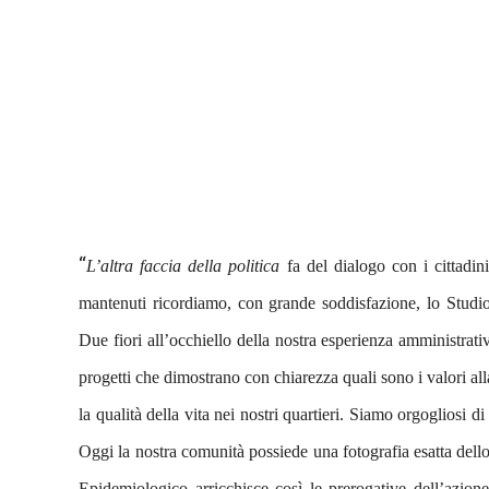
“
L’altra faccia della politica
fa del dialogo con i cittadin
mantenuti ricordiamo, con grande soddisfazione, lo Studi
Due fiori all’occhiello della nostra esperienza amministr
progetti che dimostrano con chiarezza quali sono i valori a
la qualità della vita nei nostri quartieri. Siamo orgogliosi d
Oggi la nostra comunità possiede una fotografia esatta dello st
Epidemiologico arricchisce così le prerogative dell’azion