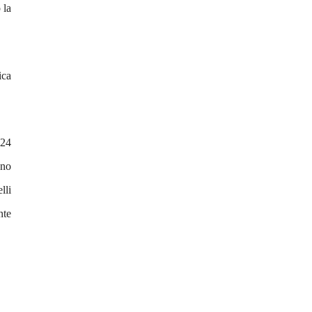
 la
ica
 24
nno
lli
nte