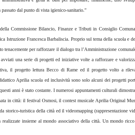
passato dal punto di vista igienico-sanitario.”
e della Commissione Bilancio, Finanze e Tributi in Consiglio Comuna
ca Istruzione Francesca Barbaliscia. Proprio sul tema della scuola e de
to tenacemente per rafforzare il dialogo tra l’Amministrazione comunal
ti avviati una serie di progetti ed iniziative volte a rafforzare e valorizz
reativa, il progetto lettura Becco di Rame ed il progetto volto a rilev
dattico Aprilia scuola ed inclusività sono solo alcuni dei progetti port
 questi anni è stato costante. I numerosi appuntamenti culturali dimostr
ata in città: il festival Osmosi, il contest musicale Aprilia Original Mus
da storico-turistica della città ed il videomapping (rappresentazione vi
tà realizzate insieme al mondo associativo della città. Un mondo ricco