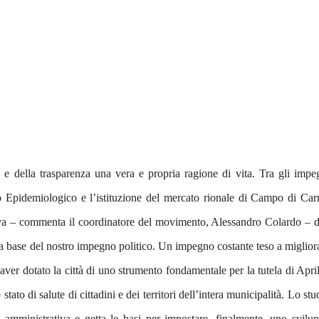
i e della trasparenza una vera e propria ragione di vita. Tra gli impe
o Epidemiologico e l’istituzione del mercato rionale di Campo di Car
ativa – commenta il coordinatore del movimento, Alessandro Colardo – 
lla base del nostro impegno politico. Un impegno costante teso a miglior
i aver dotato la città di uno strumento fondamentale per la tutela di April
ato di salute di cittadini e dei territori dell’intera municipalità. Lo stu
e amministrativa e getta le basi per impostare, finalmente, uno svilu