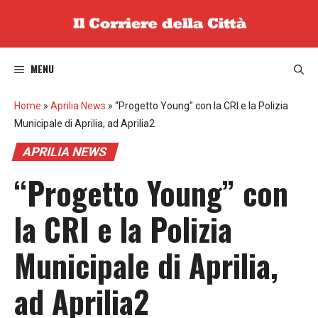
Vai
al
contenuto
MENU
Home
»
Aprilia News
»
“Progetto Young” con la CRI e la Polizia
Municipale di Aprilia, ad Aprilia2
APRILIA NEWS
“Progetto Young” con
la CRI e la Polizia
Municipale di Aprilia,
ad Aprilia2