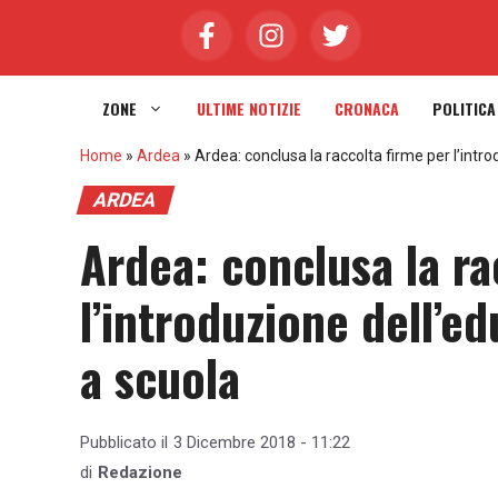
Vai
al
contenuto
ZONE
ULTIME NOTIZIE
CRONACA
POLITICA
Home
»
Ardea
»
Ardea: conclusa la raccolta firme per l’intr
ARDEA
Ardea: conclusa la ra
l’introduzione dell’e
a scuola
Pubblicato il
3 Dicembre 2018 - 11:22
di
Redazione