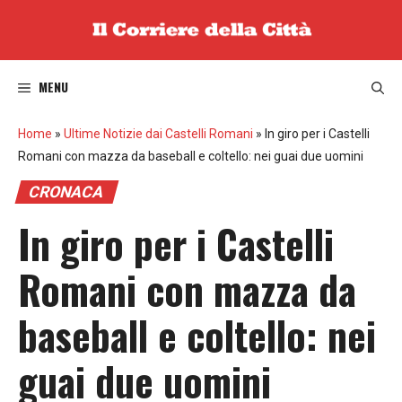
Vai
al
contenuto
MENU
Home
»
Ultime Notizie dai Castelli Romani
»
In giro per i Castelli
Romani con mazza da baseball e coltello: nei guai due uomini
CRONACA
In giro per i Castelli
Romani con mazza da
baseball e coltello: nei
guai due uomini