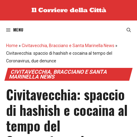
Vai
al
contenuto
MENU
Home
»
Civitavecchia, Bracciano e Santa Marinella News
»
Civitavecchia: spaccio di hashish e cocaina al tempo del
Coronavirus, due denunce
CIVITAVECCHIA, BRACCIANO E SANTA
MARINELLA NEWS
Civitavecchia: spaccio
di hashish e cocaina al
tempo del