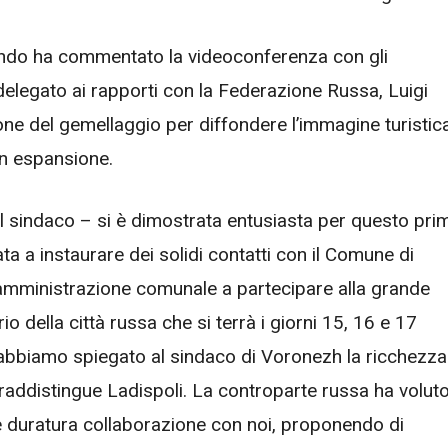
ando ha commentato la videoconferenza con gli
delegato ai rapporti con la Federazione Russa, Luigi
one del gemellaggio per diffondere l’immagine turistic
in espansione.
l sindaco – si è dimostrata entusiasta per questo pri
a a instaurare dei solidi contatti con il Comune di
ll’amministrazione comunale a partecipare alla grande
o della città russa che si terrà i giorni 15, 16 e 17
abbiamo spiegato al sindaco di Voronezh la ricchezza
raddistingue Ladispoli. La controparte russa ha volut
e e duratura collaborazione con noi, proponendo di