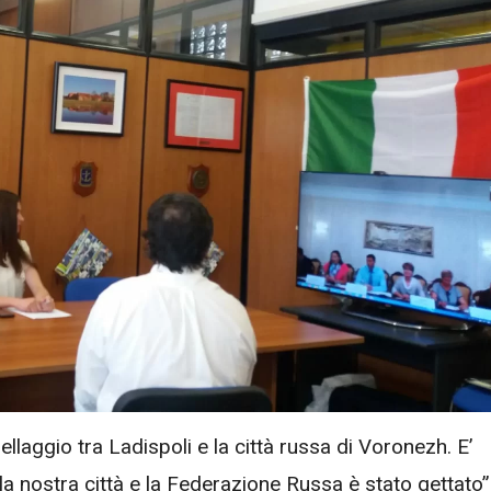
laggio tra Ladispoli e la città russa di Voronezh. E’
la nostra città e la Federazione Russa è stato gettato”