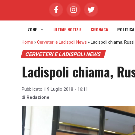
Vai
al
contenuto
ZONE
ULTIME NOTIZIE
CRONACA
POLITICA
Home
»
Cerveteri e Ladispoli News
»
Ladispoli chiama, Russ
CERVETERI E LADISPOLI NEWS
Ladispoli chiama, Ru
Pubblicato il
9 Luglio 2018 - 16:11
di
Redazione