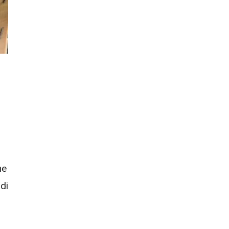
ne
di