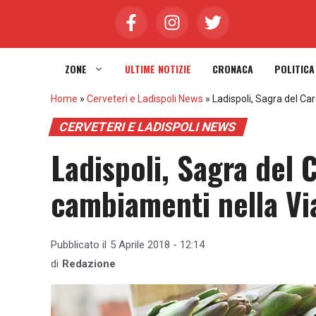
Vai
al
contenuto
ZONE
ULTIME NOTIZIE
CRONACA
POLITICA
Home
»
Cerveteri e Ladispoli News
»
Ladispoli, Sagra del Car
CERVETERI E LADISPOLI NEWS
Ladispoli, Sagra del C
cambiamenti nella Via
Pubblicato il
5 Aprile 2018 - 12:14
di
Redazione