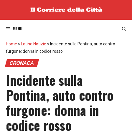
Vai
al
contenuto
MENU
Home
»
Latina Notizie
»
Incidente sulla Pontina, auto contro
furgone: donna in codice rosso
CRONACA
Incidente sulla
Pontina, auto contro
furgone: donna in
codice rosso