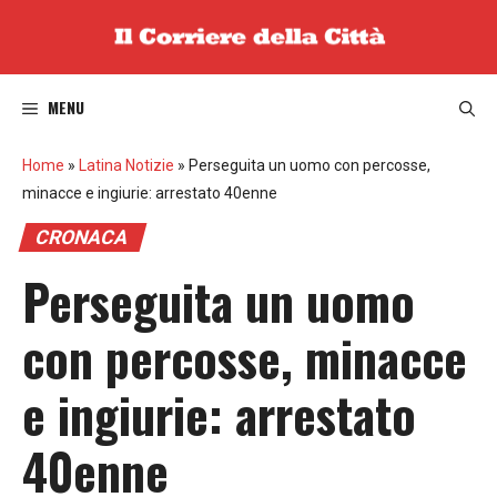
Vai
al
contenuto
MENU
Home
»
Latina Notizie
»
Perseguita un uomo con percosse,
minacce e ingiurie: arrestato 40enne
CRONACA
Perseguita un uomo
con percosse, minacce
e ingiurie: arrestato
40enne