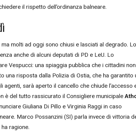
edere il rispetto dell’ordinanza balneare.
dì
 ma molti ad oggi sono chiusi e lasciati al degrado. L
esenza anche di alcuni deputati di PD e LeU. Lo
re Vespucci: una spiaggia pubblica che i cittadini non
o una risposta dalla Polizia di Ostia, che ha garantito 
i agenti, sarà aperto il cancello che chiude l’accesso 
n è del tutto rassicurato il Consigliere municipale
Ath
unciare Giuliana Di Pillo e Virginia Raggi in caso
lneare. Marco Possanzini (SI) parla invece di vittoria d
i ha ragione.