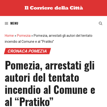
Vai
al
contenuto
MENU
Home
»
Pomezia
»
Pomezia, arrestati gli autori del tentato
incendio al Comune e al “Pratiko”
CRONACA POMEZIA
Pomezia, arrestati gli
autori del tentato
incendio al Comune e
al “Pratiko”