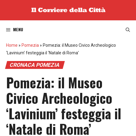
Vai
al
contenuto
MENU
Home
»
Pomezia
»
Pomezia: il Museo Civico Archeologico
‘Lavinium’ festeggia il ‘Natale di Roma’
CRONACA POMEZIA
Pomezia: il Museo
Civico Archeologico
‘Lavinium’ festeggia il
‘Natale di Roma’