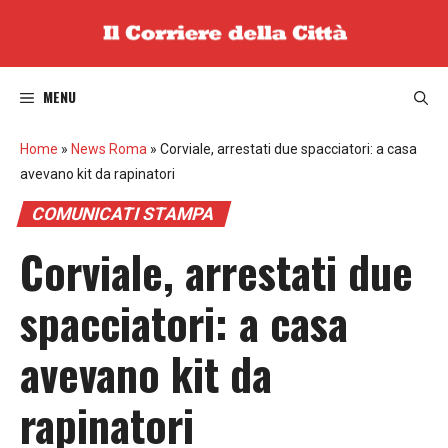
Vai
al
contenuto
MENU
Home
»
News Roma
»
Corviale, arrestati due spacciatori: a casa
avevano kit da rapinatori
COMUNICATI STAMPA
Corviale, arrestati due
spacciatori: a casa
avevano kit da
rapinatori