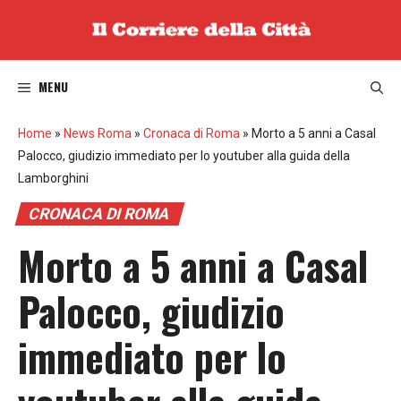
Vai
al
contenuto
MENU
Home
»
News Roma
»
Cronaca di Roma
»
Morto a 5 anni a Casal
Palocco, giudizio immediato per lo youtuber alla guida della
Lamborghini
CRONACA DI ROMA
Morto a 5 anni a Casal
Palocco, giudizio
immediato per lo