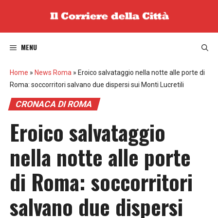
Vai
al
contenuto
MENU
Home
»
News Roma
»
Eroico salvataggio nella notte alle porte di
Roma: soccorritori salvano due dispersi sui Monti Lucretili
CRONACA DI ROMA
Eroico salvataggio
nella notte alle porte
di Roma: soccorritori
salvano due dispersi