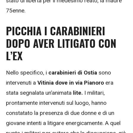
stato di libertà per il medesimo reato, la madre
75enne.
PICCHIA I CARABINIERI
DOPO AVER LITIGATO CON
L’EX
Nello specifico, i
carabinieri di Ostia
sono
intervenuti a
Vitinia dove in via Pianoro
era
stata segnalata un’animata
lite.
I militari,
prontamente intervenuti sul luogo, hanno
constatato la presenza di due donne e di un
giovane intenti a litigare energicamente. A quel