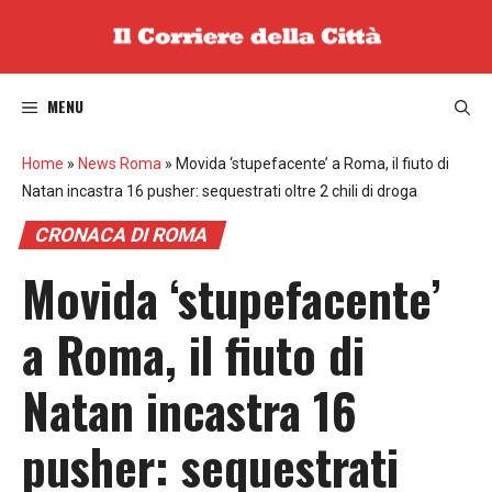
Vai
al
contenuto
MENU
Home
»
News Roma
»
Movida ‘stupefacente’ a Roma, il fiuto di
Natan incastra 16 pusher: sequestrati oltre 2 chili di droga
CRONACA DI ROMA
Movida ‘stupefacente’
a Roma, il fiuto di
Natan incastra 16
pusher: sequestrati