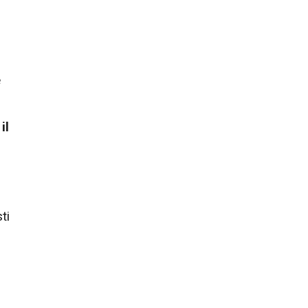
e
il
ti