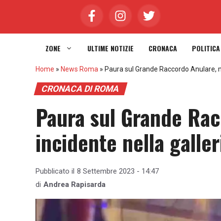
Vai
al
contenuto
ZONE
ULTIME NOTIZIE
CRONACA
POLITICA
Home
»
News Roma
»
Paura sul Grande Raccordo Anulare, ma
CRONACA DI ROMA
Paura sul Grande Rac
incidente nella galler
Pubblicato il
8 Settembre 2023 - 14:47
di
Andrea Rapisarda