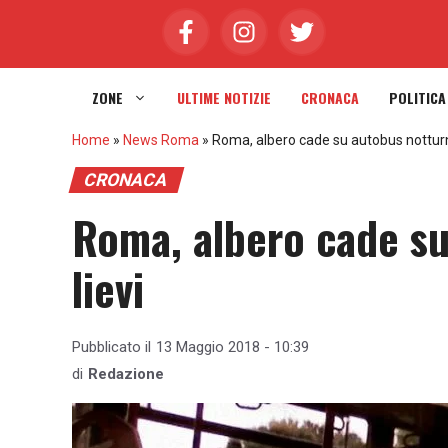
Vai
al
contenuto
ZONE
ULTIME NOTIZIE
CRONACA
POLITICA
Home
»
News Roma
»
Roma, albero cade su autobus notturno:
CRONACA
Roma, albero cade su
lievi
Pubblicato il
13 Maggio 2018 - 10:39
di
Redazione