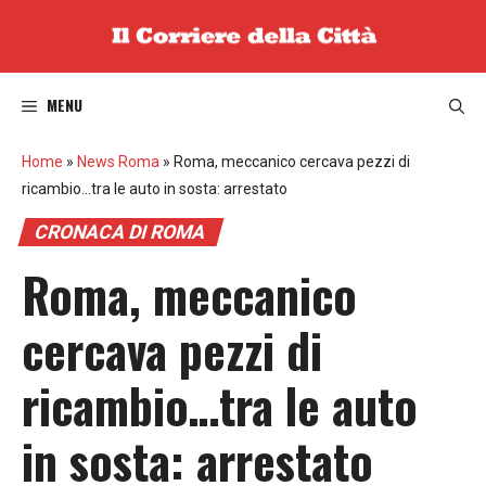
Vai
al
contenuto
MENU
Home
»
News Roma
»
Roma, meccanico cercava pezzi di
ricambio…tra le auto in sosta: arrestato
CRONACA DI ROMA
Roma, meccanico
cercava pezzi di
ricambio…tra le auto
in sosta: arrestato