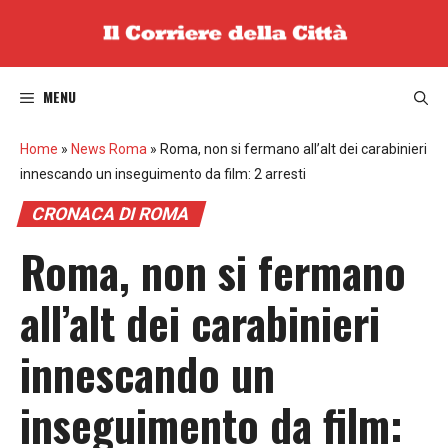
Vai
al
contenuto
MENU
Home
»
News Roma
»
Roma, non si fermano all’alt dei carabinieri
innescando un inseguimento da film: 2 arresti
CRONACA DI ROMA
Roma, non si fermano
all’alt dei carabinieri
innescando un
inseguimento da film: