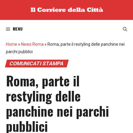
Vai
al
contenuto
MENU
Home
»
News Roma
»
Roma, parte il restyling delle panchine nei
parchi pubblici
COMUNICATI STAMPA
Roma, parte il
restyling delle
panchine nei parchi
pubblici