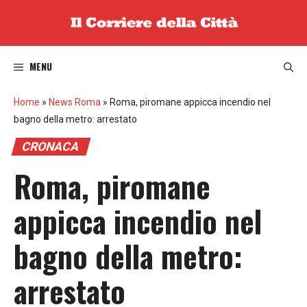
Vai
al
contenuto
MENU
Home
»
News Roma
»
Roma, piromane appicca incendio nel
bagno della metro: arrestato
CRONACA
Roma, piromane
appicca incendio nel
bagno della metro:
arrestato