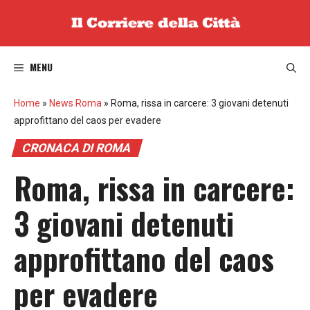
Vai
al
contenuto
MENU
Home
»
News Roma
»
Roma, rissa in carcere: 3 giovani detenuti
approfittano del caos per evadere
CRONACA DI ROMA
Roma, rissa in carcere:
3 giovani detenuti
approfittano del caos
per evadere