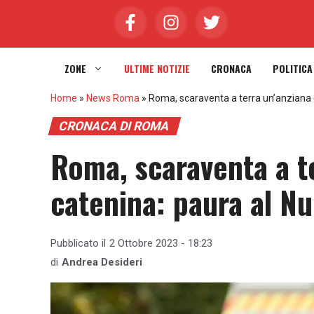
Vai
al
contenuto
ZONE
ULTIME NOTIZIE
CRONACA
POLITICA
Home
»
News Roma
»
Roma, scaraventa a terra un’anziana e
CRONACA DI ROMA
Roma, scaraventa a te
catenina: paura al Nu
Pubblicato il
2 Ottobre 2023 - 18:23
di
Andrea Desideri