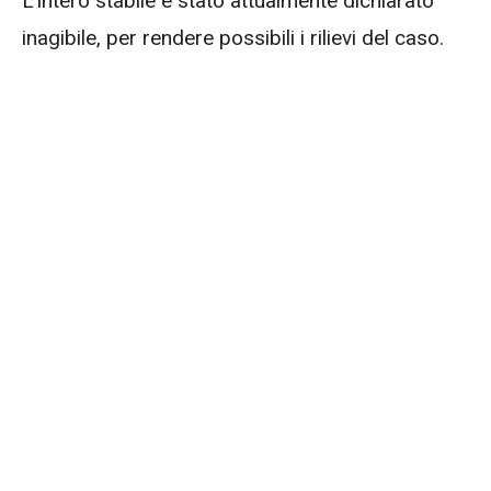
L’intero stabile è stato attualmente dichiarato
inagibile, per rendere possibili i rilievi del caso.