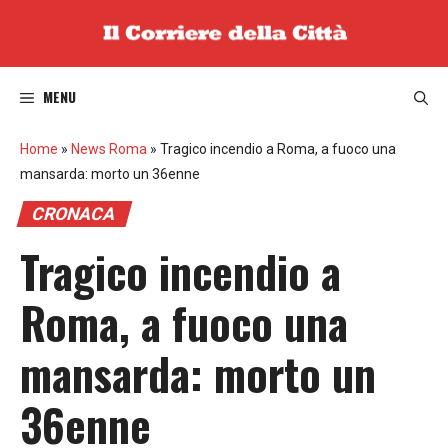
Vai
al
contenuto
MENU
Home
»
News Roma
»
Tragico incendio a Roma, a fuoco una
mansarda: morto un 36enne
CRONACA
Tragico incendio a
Roma, a fuoco una
mansarda: morto un
36enne