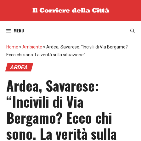
Vai
al
contenuto
MENU
Home
»
Ambiente
»
Ardea, Savarese: “Incivili di Via Bergamo?
Ecco chi sono. La verità sulla situazione”
ARDEA
Ardea, Savarese:
“Incivili di Via
Bergamo? Ecco chi
sono. La verità sulla