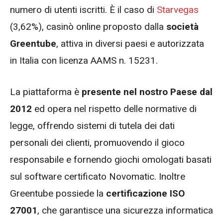
numero di utenti iscritti. È il caso di
Starvegas
(3,62%), casinò online proposto dalla
società
Greentube
, attiva in diversi paesi e autorizzata
in Italia con licenza AAMS n. 15231.
La piattaforma è
presente nel nostro Paese dal
2012
ed opera nel rispetto delle normative di
legge, offrendo sistemi di tutela dei dati
personali dei clienti, promuovendo il gioco
responsabile e fornendo giochi omologati basati
sul software certificato Novomatic. Inoltre
Greentube possiede la
certificazione ISO
27001
, che garantisce una sicurezza informatica