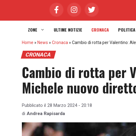
Vai
al
contenuto
ZONE
ULTIME NOTIZIE
CRONACA
POLITICA
Home
»
News
»
Cronaca
»
Cambio di rotta per Valentino: Al
CRONACA
Cambio di rotta per 
Michele nuovo dirett
Pubblicato il
28 Marzo 2024 - 20:18
di
Andrea Rapisarda